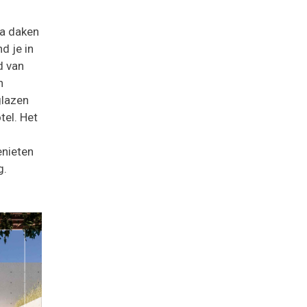
ta daken
d je in
d van
n
glazen
tel. Het
enieten
g.