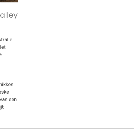
alley
tralië
Het
e
e
chikken
eske
 van een
jt