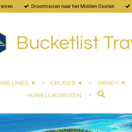
reizen
Droomreizen naar het Midden Oosten
Bucketlist Tra
ISE LINES
CRUISES
DISNEY
HUWELIJKSREIZEN