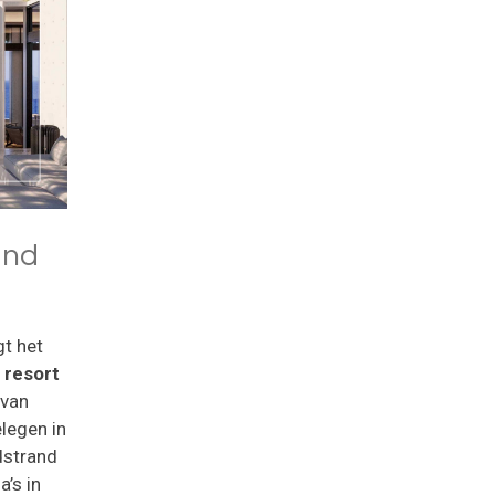
and
gt het
 resort
 van
legen in
dstrand
a’s in