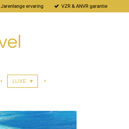
Jarenlange ervaring
VZR & ANVR garantie
vel
LUXE