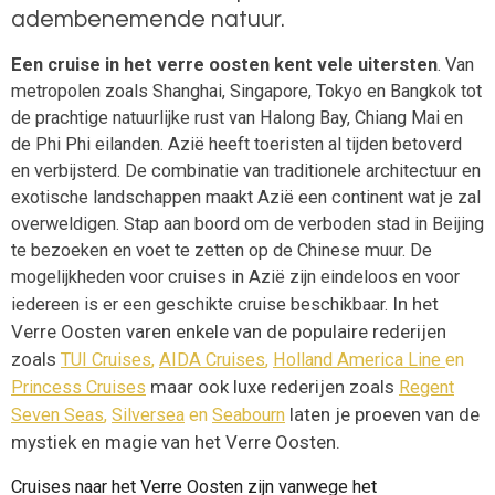
adembenemende natuur.
Een cruise in het verre oosten kent vele uitersten
. Van
metropolen zoals Shanghai, Singapore, Tokyo en Bangkok tot
de prachtige natuurlijke rust van Halong Bay, Chiang Mai en
de Phi Phi eilanden. Azië heeft toeristen al tijden betoverd
en verbijsterd. De combinatie van traditionele architectuur en
exotische landschappen maakt Azië een continent wat je zal
overweldigen. Stap aan boord om de verboden stad in Beijing
te bezoeken en voet te zetten op de Chinese muur. De
mogelijkheden voor cruises in Azië zijn eindeloos en voor
In het
iedereen is er een geschikte cruise beschikbaar.
Verre Oosten varen enkele van de populaire rederijen
zoals
TUI Cruises
,
AIDA Cruises
,
Holland America Line
en
maar ook luxe rederijen zoals
Princess Cruises
Regent
laten je proeven van de
Seven Seas
,
Silversea
en
Seabourn
mystiek en magie van het Verre Oosten.
Cruises naar het Verre Oosten zijn vanwege het