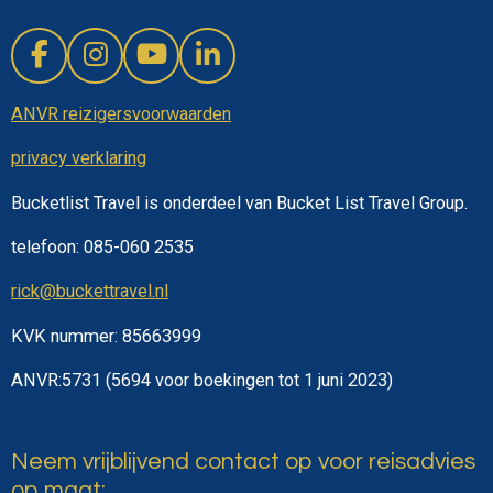
F
I
Y
L
a
n
o
i
ANVR reizigersvoorwaarden
c
s
u
n
e
t
T
k
privacy verklaring
b
a
u
e
o
g
b
d
Bucketlist Travel is onderdeel van Bucket List Travel Group.
o
r
e
I
telefoon: 085-060 2535
k
a
n
m
rick@buckettravel.nl
KVK nummer:
85663999
ANVR:5731 (5694 voor boekingen tot 1 juni 2023)
Neem vrijblijvend contact op voor reisadvies
op maat: