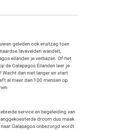
euwen geleden ook eruitzag toen
tenaardse lavavelden wandelt,
pagos eilanden je verbazen. Of het
op de Galapagos Eilanden leer je
? Wacht dan niet langer en start
heeft al meer dan 100 mensen op
men.
tgebreide service en begeleiding van
en langgekoesterde droom dus maak
tie naar Galapagos onbezorgd wordt.