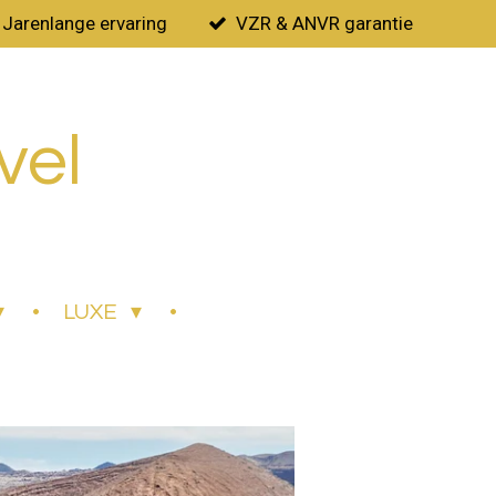
Jarenlange ervaring
VZR & ANVR garantie
vel
LUXE