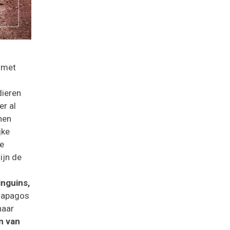
 met
dieren
r al
nen
jke
ke
ijn de
inguins,
alapagos
naar
n van