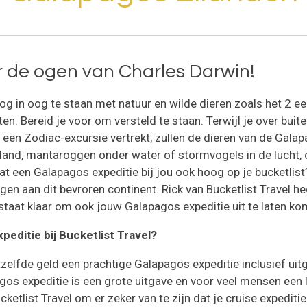
r de ogen van Charles Darwin!
g in oog te staan met natuur en wilde dieren zoals het 2 e
ten. Bereid je voor om versteld te staan. Terwijl je over bui
p een Zodiac-excursie vertrekt, zullen de dieren van de Gala
land, mantaroggen onder water of stormvogels in de lucht, 
t een Galapagos expeditie bij jou ook hoog op je bucketlist
en aan dit bevroren continent. Rick van Bucketlist Travel 
 staat klaar om ook jouw Galapagos expeditie uit te laten ko
editie bij Bucketlist Travel?
hetzelfde geld een prachtige Galapagos expeditie inclusief ui
agos expeditie is een grote uitgave en voor veel mensen e
ucketlist Travel om er zeker van te zijn dat je cruise expedi