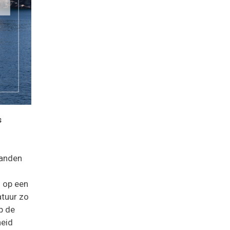
s
landen
n
op een
atuur zo
p de
heid