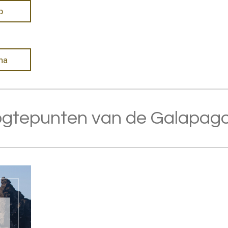
p
na
ogtepunten van de Galapago