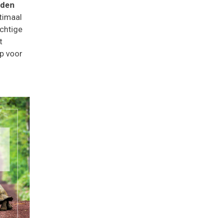
eden
timaal
chtige
t
ip voor