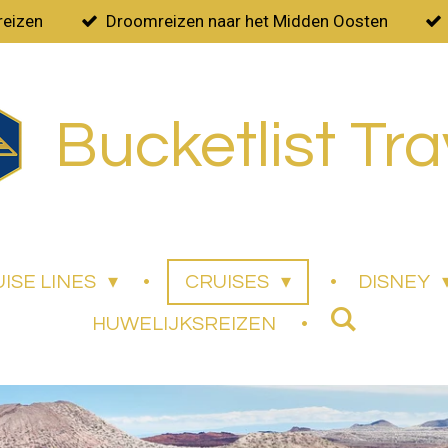
reizen
Droomreizen naar het Midden Oosten
Bucketlist Tra
ISE LINES
CRUISES
DISNEY
HUWELIJKSREIZEN