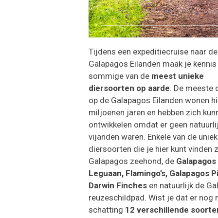
Tijdens een expeditiecruise naar de
Galapagos Eilanden maak je kennis
sommige van de
meest unieke
diersoorten op aarde
. De meeste 
op de Galapagos Eilanden wonen hie
miljoenen jaren en hebben zich kun
ontwikkelen omdat er geen natuurli
vijanden waren. Enkele van de unie
diersoorten die je hier kunt vinden z
Galapagos zeehond, de
Galapagos
Leguaan, Flamingo’s, Galapagos P
Darwin Finches
en natuurlijk de G
reuzeschildpad. Wist je dat er nog 
schatting
12 verschillende soorte