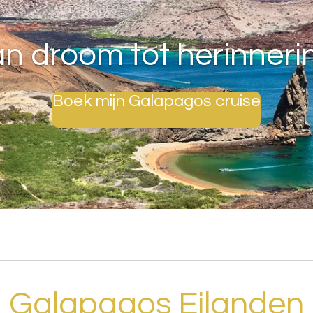
n droom tot herinneri
Boek mijn Galapagos cruise
Galapagos Eilanden