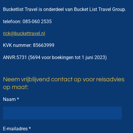
b
a
u
e
o
g
b
d
Bucketlist Travel is onderdeel van Bucket List Travel Group.
o
r
e
I
telefoon: 085-060 2535
k
a
n
m
rick@buckettravel.nl
KVK nummer:
85663999
ANVR:5731 (5694 voor boekingen tot 1 juni 2023)
Neem vrijblijvend contact op voor reisadvies
op maat:
Naam *
E-mailadres *