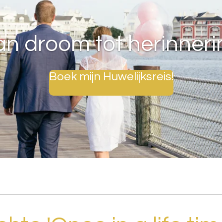
an droom tot herinneri
Boek mijn Huwelijksreis!