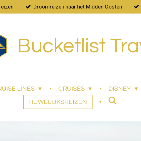
reizen
Droomreizen naar het Midden Oosten
Bucketlist Tra
RUISE LINES
CRUISES
DISNEY
HUWELIJKSREIZEN