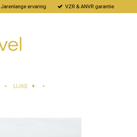
Jarenlange ervaring
VZR & ANVR garantie
vel
LUXE