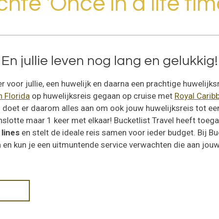
hte 'Once in a life ti
En jullie leven nog lang en gelukkig!
oor jullie, een huwelijk en daarna een prachtige huwelijksrei
n Florida
op huwelijksreis gegaan op cruise met
Royal Carib
el doet er daarom alles aan om ook jouw huwelijksreis tot ee
nslotte maar 1 keer met elkaar! Bucketlist Travel heeft toeg
 lines
en stelt de ideale reis samen voor ieder budget. Bij Buc
n
en kun je een uitmuntende service verwachten die aan jou