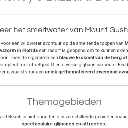
seer het smeltwater van Mount Gus
ar voor een wildwater avontuur op de smeltende toppen van
M
storm in Florida
een resort is geopend om te kunnen skië
 door. Toen de eigenaren een
blauwe krokodil van de berg af
ompleet met stoeltjeslift en diverse glijbaan parcours. Een 
eite waard voor een
uniek gethematiseerd zwembad avon
Themagebieden
zard Beach is niet opgedeeld in verschillende gebieden maar 
spectaculaire glijbanen en attracties.