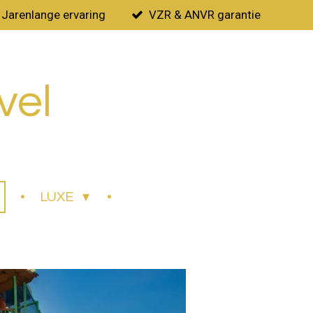
Jarenlange ervaring
VZR & ANVR garantie
vel
LUXE