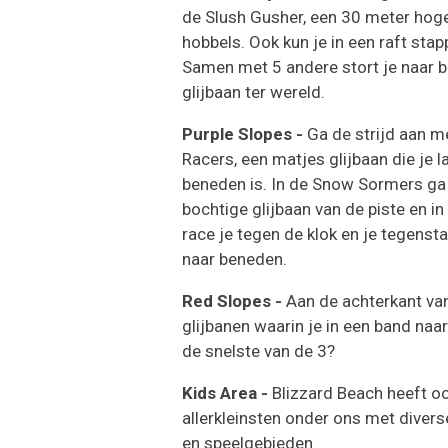
de Slush Gusher, een 30 meter hoge
hobbels. Ook kun je in een raft sta
Samen met 5 andere stort je naar b
glijbaan ter wereld.
Purple Slopes -
Ga de strijd aan m
Racers, een matjes glijbaan die je l
beneden is. In de Snow Sormers ga 
bochtige glijbaan van de piste en i
race je tegen de klok en je tegenst
naar beneden.
Red Slopes -
Aan de achterkant va
glijbanen waarin je in een band naar
de snelste van de 3?
Kids Area -
Blizzard Beach heeft o
allerkleinsten onder ons met divers
en speelgebieden.