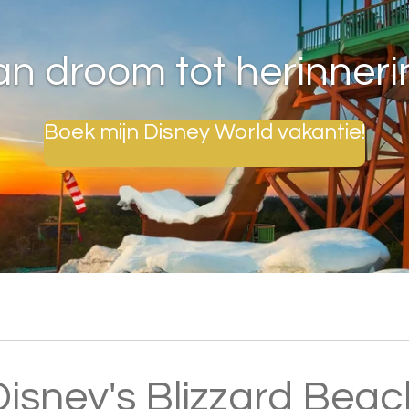
an droom tot herinneri
Boek mijn Disney World vakantie!
Disney's Blizzard Beac