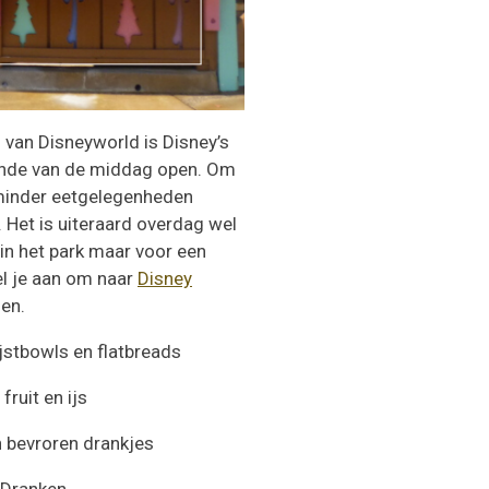
 van Disneyworld is Disney’s
einde van de middag open. Om
h minder eetgelegenheden
 Het is uiteraard overdag wel
in het park maar voor een
el je aan om naar
Disney
zen.
jstbowls en flatbreads
fruit en ijs
n bevroren drankjes