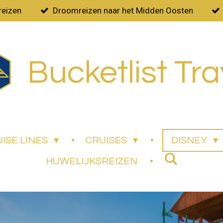
reizen
Droomreizen naar het Midden Oosten
Bucketlist Tra
ISE LINES
CRUISES
DISNEY
HUWELIJKSREIZEN